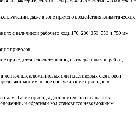
ка. Характеризуются низкой рабочей скоростью – 8 мм/сек, но
эксплуатации, даже в зоне прямого воздействия климатических
х с величиной рабочего хода 170, 230, 350. 550 и 750 мм.
ация приводов.
е приводится, соответственно, сразу две или три рейки,
 и ленточных алюминиевых или пластиковых окон, окон
 определяют минимальное обслуживание приводов в
истемам. Такие приводы дополнительно оснащаются
положении, и обратный ход становится невозможным.