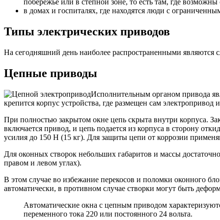
побережье или в степной зоне, то есть там, где возможн
в домах и госпиталях, где находятся люди с ограниченн
Типы электрических приводов
На сегодняшний день наиболее распространенными являются с
Цепные приводы
Исполнительным органом привода явля
крепится корпус устройства, где размещен сам электропривод 
При полностью закрытом окне цепь скрыта внутри корпуса. З
включается привод, и цепь подается из корпуса в сторону отк
усилия до 150 Н (15 кг). Для защиты цепи от коррозии примен
Для оконных створок небольших габаритов и массы достаточно 
правом и левом углах).
В этом случае во избежание перекосов и поломки оконного бл
автоматически, в противном случае створки могут быть дефор
Автоматические окна с цепным приводом характеризуютс
переменного тока 220 или постоянного 24 вольта.