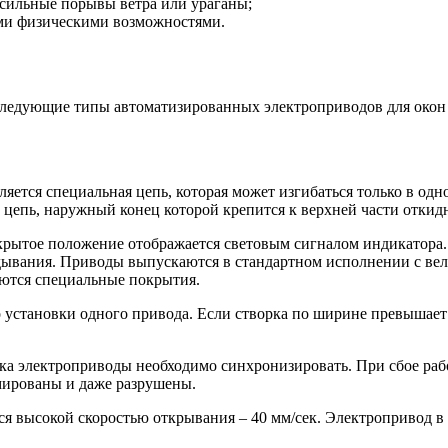
ы сильные порывы ветра или ураганы;
ыми физическими возможностями.
ледующие типы автоматизированных электроприводов для окон 
ется специальная цепь, которая может изгибаться только в одн
и цепь, наружный конец которой крепится к верхней части откид
акрытое положение отображается световым сигналом индикатора
идывания. Приводы выпускаются в стандартном исполнении с вел
яются специальные покрытия.
установки одного привода. Если створка по ширине превышает 1
ока электроприводы необходимо синхронизировать. При сбое раб
мированы и даже разрушены.
я высокой скоростью открывания – 40 мм/сек. Электропривод в 