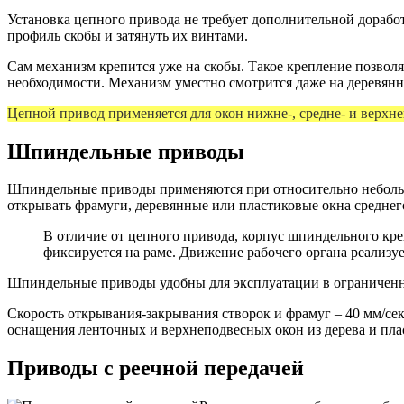
Установка цепного привода не требует дополнительной доработ
профиль скобы и затянуть их винтами.
Сам механизм крепится уже на скобы. Такое крепление позволя
необходимости. Механизм уместно смотрится даже на деревян
Цепной привод применяется для окон нижне-, средне- и верхне
Шпиндельные приводы
Шпиндельные приводы применяются при относительно небольшо
открывать фрамуги, деревянные или пластиковые окна среднего
В отличие от цепного привода, корпус шпиндельного кре
фиксируется на раме. Движение рабочего органа реализу
Шпиндельные приводы удобны для эксплуатации в ограниченно
Скорость открывания-закрывания створок и фрамуг – 40 мм/се
оснащения ленточных и верхнеподвесных окон из дерева и пла
Приводы с реечной передачей