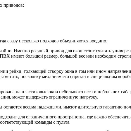
х приводов:
гда сразу несколько подходов объединяются воедино.
айно. Именно реечный привод для окон стоит считать универса
а ПВХ имеют большой размер, большой вес или необходим строг
нии рейки, толкающей створку окна в том или ином направлени
 заметить, поскольку механизм его спрятан в специальном кор
ирована на пластиковые окна небольшого веса и небольших габар
вания, может выдержать ограниченную нагрузку.
ы остаются весьма надежными, имеют длительную гарантию пол
дходит для ограниченного пространства, где важно обеспечить 
соответствующей команды с пульта.