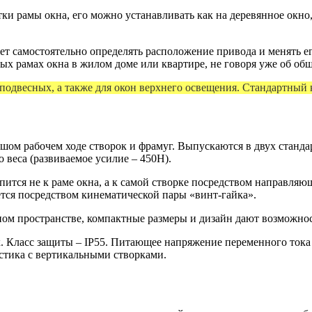
ки рамы окна, его можно устанавливать как на деревянное окно,
ет самостоятельно определять расположение привода и менять е
ных рамах окна в жилом доме или квартире, не говоря уже об о
подвесных, а также для окон верхнего освещения. Стандартный 
м рабочем ходе створок и фрамуг. Выпускаются в двух стандар
 веса (развиваемое усилие – 450Н).
пится не к раме окна, а к самой створке посредством направля
ется посредством кинематической пары «винт-гайка».
м пространстве, компактные размеры и дизайн дают возможнос
к. Класс защиты – IP55. Питающее напряжение переменного ток
стика с вертикальными створками.