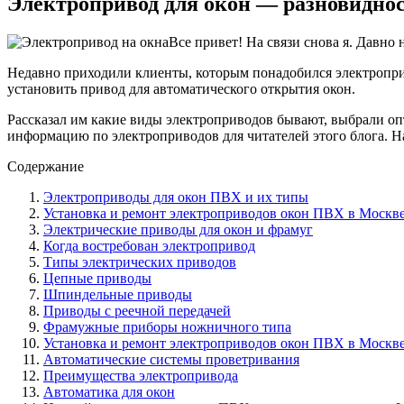
Электропривод для окон — разновиднос
Все привет! На связи снова я. Давно 
Недавно приходили клиенты, которым понадобился электроприв
установить привод для автоматического открытия окон.
Рассказал им какие виды электроприводов бывают, выбрали опт
информацию по электроприводов для читателей этого блога. 
Содержание
Электроприводы для окон ПВХ и их типы
Установка и ремонт электроприводов окон ПВХ в Москв
Электрические приводы для окон и фрамуг
Когда востребован электропривод
Типы электрических приводов
Цепные приводы
Шпиндельные приводы
Приводы с реечной передачей
Фрамужные приборы ножничного типа
Установка и ремонт электроприводов окон ПВХ в Москв
Автоматические системы проветривания
Преимущества электропривода
Автоматика для окон