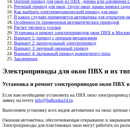
Цепной привод для окон из ПВХ, дерева или алюминия L
Реечный привод для окон, групп окон, крыш зимних садо
Как выбрать электромеханический привод для окон
В каких случаях применяется автоматика для открытия о
Особенности применения автоматических приводов
Расчет тягового усилия
Установка и ремонт электроприводов окон ПВХ в Москв
Вариант 1: привод с цепным механизмом
Вариант 2: шпиндельный электропривод
Вариант 3: реечный оконный привод
Вариант 4: рычажный привод ножничного типа
Заключение
Электроприводы для окон ПВХ и их ти
Установка и ремонт электроприводов окон ПВХ в
Если вам необходимо установить на ПВХ окно электропривод (
заявку на почту
info@balkonka24.ru
Выполняем установку всех видов автоматики на окна: цепные 
Оконная автоматика, обеспечивающая открывание и закрывание
Электроприводы для пластиковых окон могут работать по разл