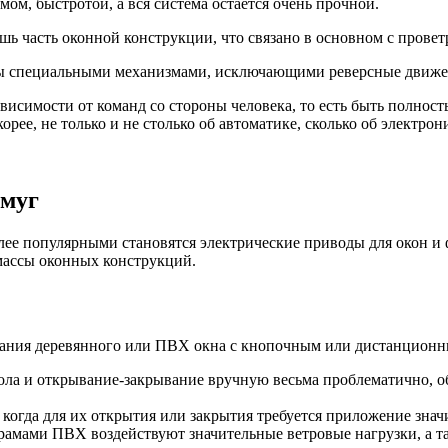
м, быстротой, а вся система остается очень прочной.
ь часть оконной конструкции, что связано в основном с провет
ены специальными механизмами, исключающими реверсные движ
ависимости от команд со стороны человека, то есть быть полн
рее, не только и не столько об автоматике, сколько об электрон
амуг
олее популярными становятся электрические приводы для окон и
массы оконных конструкций.
ания деревянного или ПВХ окна с кнопочным или дистанционны
ола и открывание-закрывание вручную весьма проблематично, 
, когда для их открытия или закрытия требуется приложение знач
с рамами ПВХ воздействуют значительные ветровые нагрузки, а 