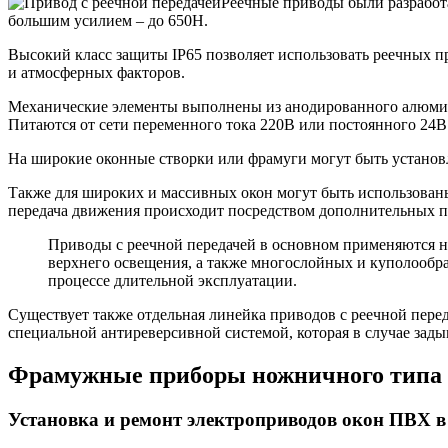
Реечные приводы были разработа
большим усилием – до 650Н.
Высокий класс защиты IP65 позволяет использовать реечных п
и атмосферных факторов.
Механические элементы выполнены из анодированного алюминия
Питаются от сети переменного тока 220В или постоянного 24В
На широкие оконные створки или фрамуги могут быть установл
Также для широких и массивных окон могут быть использованы 
передача движения происходит посредством дополнительных 
Приводы с реечной передачей в основном применяются 
верхнего освещения, а также многослойных и куполообр
процессе длительной эксплуатации.
Существует также отдельная линейка приводов с реечной пер
специальной антиреверсивной системой, которая в случае зад
Фрамужные приборы ножничного типа
Установка и ремонт электроприводов окон ПВХ в