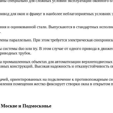
ны специально для сложных условий эксплуатации оконного бло
ривод для окон и фрамуг в наиболее неблагоприятных условиях 
 и оцинкованной стали. Выпускаются в стандартных исполнения
.
ены параллельно. При этом требуется электрическая синхрониз
системы duo или try. В этом случае от одного привода в движени
приводных трубок.
на промышленных объектах для автоматизации верхнеподвесных
азных конструкций. Высокая надежность и отказоустойчивость
едачей, ориентированных на подключение к противопожарным с
ымления помещения жестко фиксирует створки окна в открытом 
 Москве и Подмосковье