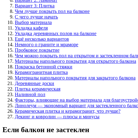
Вариант 2: Ламинат
Вариант 3: Плитка
Чем лучше покрыть пол на балконе
С чего лучше начать
Выбор материала
Укладка кафеля
Укладка деревянных полов на балконе
Ещё несколько вариантов
Немного о граните и мраморе
Пробковое покрытие
Чем можно покрыть пол на открытом и застекленном бал
Материалы напольного покрытия для открытого балкона
Покраска бетонной стяжки
Керамогранитная плитка
Материалы напольного покрытия для закрытого балкона
Деревянные доски
Плитка керамическая
Наливной пол
Факторы, влияющие на выбор материала для благоустрой
Линолеум — экономный вариант для застекленного балк
Керамическая плитка и керамогранит, что лучше?
Декинг и ковролин — плюсы и минусы
Если балкон не застеклен