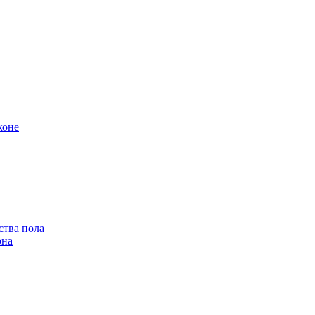
коне
ства пола
она