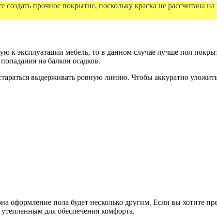
те создать прочное покрытие, поскольку краска не рассчитана на
ую к эксплуатации мебель, то в данном случае лучше пол покры
 попадания на балкон осадков.
стараться выдерживать ровную линию. Чтобы аккуратно уложить п
на оформление пола будет несколько другим. Если вы хотите пре
о утепленным для обеспечения комфорта.