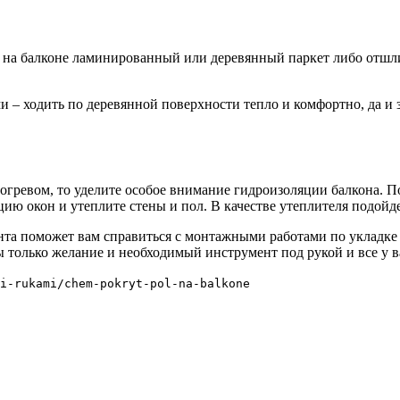
ия на балконе ламинированный или деревянный паркет либо от
 – ходить по деревянной поверхности тепло и комфортно, да и 
огревом, то уделите особое внимание гидроизоляции балкона. П
ю окон и утеплите стены и пол. В качестве утеплителя подой
та поможет вам справиться с монтажными работами по укладке 
бы только желание и необходимый инструмент под рукой и все у в
i-rukami/chem-pokryt-pol-na-balkone