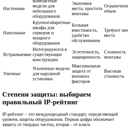
Компактные
Экономия
модели для
Ограничен
Настенные
места, простота
небольшого
объем
монтажа
оборудования
Крупногабаритные
Большая
шкафы для
вместимость,
Требуют мн
Напольные
серверов и
удобство
места
мощного
обслуживания
оборудования
Интегрируются в
Эстетичность,
Сложность
Встраиваемые
существующие
защищенность
монтажа
конструкции
Максимальная
Усиленные модели
защита от
Высокая
Уличные
для наружной
внешних
стоимость
установки
факторов
Степени защиты: выбираем
правильный IP-рейтинг
IP-рейтинг – это международный стандарт, определяющий
уровень защиты оборудования. Первая цифра обозначает
защиту от твердых частиц, вторая – от влаги.