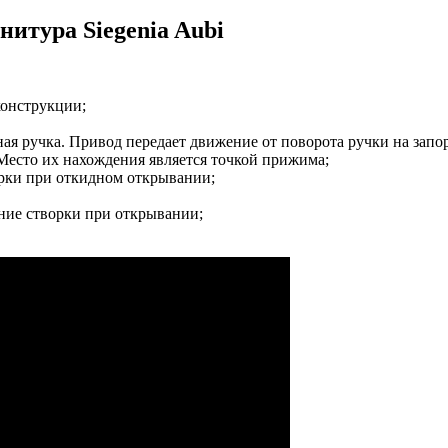
тура Siegenia Aubi
конструкции;
ая ручка. Привод передает движение от поворота ручки на запо
есто их нахождения является точкой прижима;
рки при откидном открывании;
ние створки при открывании;