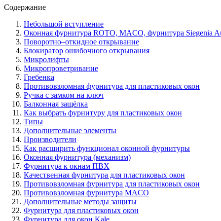
Содержание
Небольшой вступление
Оконная фурнитура ROTO, MACO, фурнитура Siegenia A
Поворотно–откидное открывание
Блокиратор ошибочного открывания
Микролифты
Микропроветривание
Гребенка
Противовзломная фурнитура для пластиковых окон
Ручка с замком на ключ
Балконная защёлка
Как выбрать фурнитуру для пластиковых окон
Типы
Дополнительные элементы
Производители
Как расширить функционал оконной фурнитуры
Оконная фурнитура (механизм)
Фурнитура к окнам ПВХ
Качественная фурнитура для пластиковых окон
Противовзломная фурнитура для пластиковых окон
Противовзломная фурнитура MACO
Дополнительные методы защиты
Фурнитура для пластиковых окон
Фурнитура для окон Kale