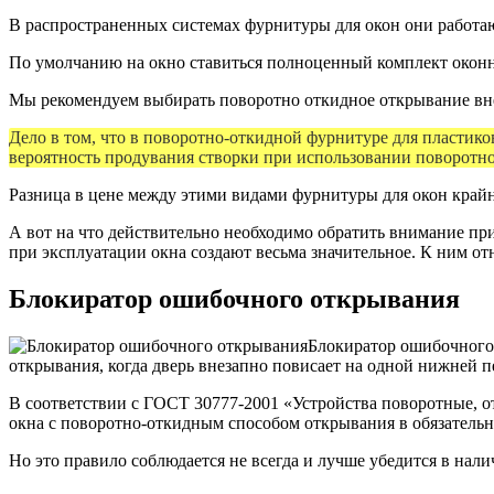
В распространенных системах фурнитуры для окон они работаю
По умолчанию на окно ставиться полноценный комплект оконно
Мы рекомендуем выбирать поворотно откидное открывание вне з
Дело в том, что в поворотно-откидной фурнитуре для пластик
вероятность продувания створки при использовании поворотн
Разница в цене между этими видами фурнитуры для окон крайне
А вот на что действительно необходимо обратить внимание при
при эксплуатации окна создают весьма значительное. К ним отн
Блокиратор ошибочного открывания
Блокиратор ошибочного
открывания, когда дверь внезапно повисает на одной нижней 
В соответствии с ГОСТ 30777-2001 «Устройства поворотные, 
окна с поворотно-откидным способом открывания в обязательн
Но это правило соблюдается не всегда и лучше убедится в нали