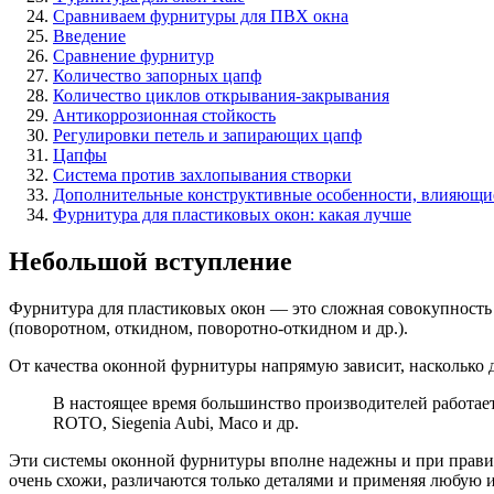
Сравниваем фурнитуры для ПВХ окна
Введение
Сравнение фурнитур
Количество запорных цапф
Количество циклов открывания-закрывания
Антикоррозионная стойкость
Регулировки петель и запирающих цапф
Цапфы
Система против захлопывания створки
Дополнительные конструктивные особенности, влияющие 
Фурнитура для пластиковых окон: какая лучше
Небольшой вступление
Фурнитура для пластиковых окон — это сложная совокупность 
(поворотном, откидном, поворотно-откидном и др.).
От качества оконной фурнитуры напрямую зависит, насколько д
В настоящее время большинство производителей работае
ROTO, Siegenia Aubi, Maco и др.
Эти системы оконной фурнитуры вполне надежны и при правил
очень схожи, различаются только деталями и применяя любую и