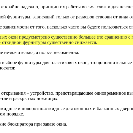
т крайне надежно, принцип их работы весьма схож и для не спе
й фурнитуры, зависящий только от размеров створки от вида о
ависимости от того, насколько часто вы будете пользоваться с
овых окон предусмотрено существенно большее (по сравнению с 
о-откидной фурнитуры существенно снижается.
 незначительна, а польза несомненна.
 выборе фурнитуры для пластиковых окон, это дополнительные о
осятся:
 открывания – устройство, предотвращающее одновременное вы
петле и раскрытых ножницах.
откидные и поворотно-откидные для оконных и балконных дверн
ом порядке.
чие блокиратора при заказе окна.