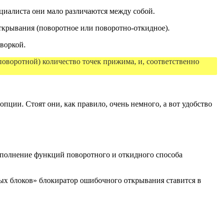
циалиста они мало различаются между собой.
ткрывания (поворотное или поворотно-откидное).
творкой.
поворотной) количество точек прижима, и, соответственно
пции. Стоят они, как правило, очень немного, а вот удобство
полнение функций поворотного и откидного способа
ых блоков» блокиратор ошибочного открывания ставится в